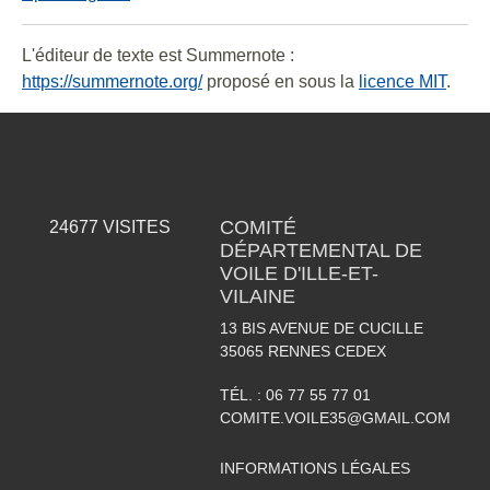
L'éditeur de texte est Summernote :
https://summernote.org/
proposé en sous la
licence MIT
.
COMITÉ
24677
VISITES
DÉPARTEMENTAL DE
VOILE D'ILLE-ET-
VILAINE
13 BIS AVENUE DE CUCILLE
35065
RENNES CEDEX
TÉL. :
06 77 55 77 01
COMITE.VOILE35@GMAIL.COM
INFORMATIONS LÉGALES